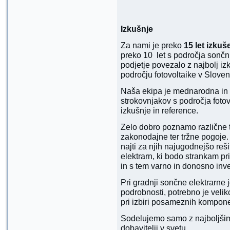
Izkušnje
Za nami je preko
15 let izkuš
preko 10 let s področja sončni
podjetje povezalo z najbolj iz
področju fotovoltaike v Sloveniji
Naša ekipa je mednarodna in s
strokovnjakov s področja fot
izkušnje in reference.
Zelo dobro poznamo različne t
zakonodajne ter tržne pogoje
najti za njih najugodnejšo reš
elektrarn, ki bodo strankam p
in s tem varno in donosno inves
Pri gradnji sončne elektrarne 
podrobnosti, potrebno je velik
pri izbiri posameznih komponen
Sodelujemo samo z najboljšimi 
dobavitelji v svetu.