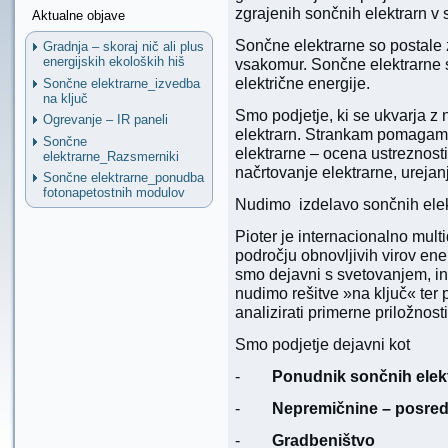
zgrajenih sončnih elektrarn v 
Aktualne objave
Sončne elektrarne so postale z
Gradnja – skoraj nič ali plus
energijskih ekoloških hiš
vsakomur. Sončne elektrarne so
električne energije.
Sončne elektrarne_izvedba
na ključ
Smo podjetje, ki se ukvarja z
Ogrevanje – IR paneli
elektrarn. Strankam pomagamo
Sončne
elektrarne – ocena ustreznosti 
elektrarne_Razsmerniki
načrtovanje elektrarne, ureja
Sončne elektrarne_ponudba
fotonapetostnih modulov
Nudimo izdelavo sončnih ele
Pioter je internacionalno multi
področju obnovljivih virov ene
smo dejavni s svetovanjem, in
nudimo rešitve »na ključ« ter
analizirati primerne priložnosti
Smo podjetje dejavni kot
-
Ponudnik sončnih elekt
-
Nepremičnine – posre
-
Gradbeništvo