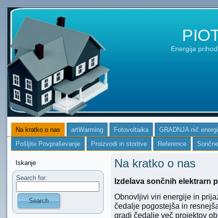
PIO
Energija prihod
Na kratko o nas
artWarming
Fotovoltaika
GRADNJA nič energij
Pošljite Povpraševanje
Proizvodi in storitve
Reference
Sončne
Na kratko o nas
Iskanje
Search for:
Izdelava sončnih elektrarn p
Obnovljivi viri energije in pri
Search
čedalje pogostejša in resnejša
gradi čedalje več projektov obn